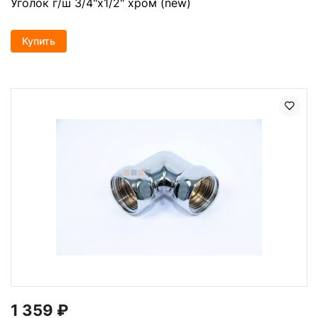
Уголок г/ш 3/4"х1/2" хром (new)
Купить
1 359
₽