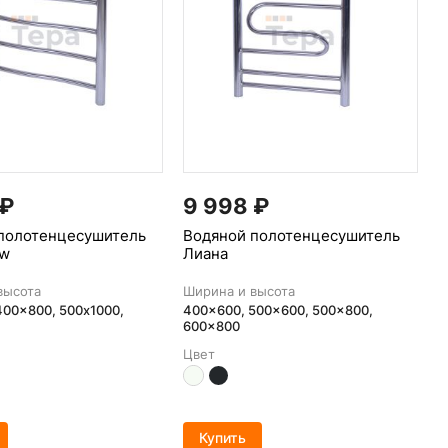
₽
9 998
₽
полотенцесушитель
Водяной полотенцесушитель
ew
Лиана
высота
Ширина и высота
400x800, 500х1000,
400x600, 500x600, 500x800,
600x800
Цвет
Купить