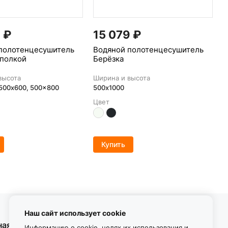
9
₽
15 079
₽
полотенцесушитель
Водяной полотенцесушитель
 полкой
Берёзка
высота
Ширина и высота
 500x600, 500x800
500х1000
Цвет
Купить
Наш сайт использует cookie
ная информация
Контакты
Информацию о cookie, целях их использования и