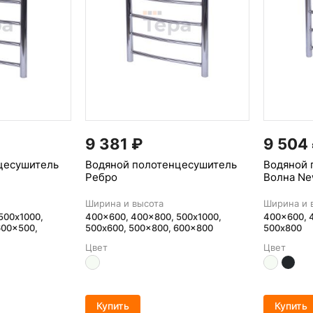
9 381
₽
9 504
цесушитель
Водяной полотенцесушитель
Водяной 
Ребро
Волна N
Ширина и высота
Ширина и 
500х1000,
400x600, 400x800, 500х1000,
400x600, 
600x500,
500x600, 500x800, 600x800
500x800
Цвет
Цвет
Купить
Купить