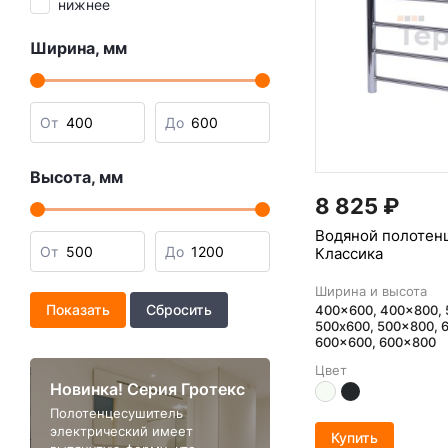
нижнее
Ширина, мм
От
До
Высота, мм
8 825
₽
Водяной полотен
От
До
Классика
Ширина и высота
400x600, 400x800, 
500x600, 500x800, 
600x600, 600x800
Цвет
Новинка! Серия Гротекс
Полотенцесушитель
электрический имеет
Купить