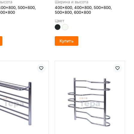
высота
Ширина и высота
400x800, 500x600,
400x600, 400x800, 500x600,
600x800
500x800, 600x800
Цвет
Купить