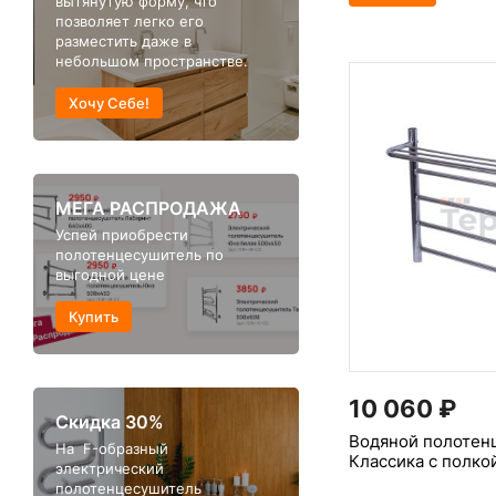
вытянутую форму, что
позволяет легко его
разместить даже в
небольшом пространстве.
Хочу Себе!
МЕГА РАСПРОДАЖА
Успей приобрести
полотенцесушитель по
выгодной цене
Купить
10 060
₽
Скидка 30%
Водяной полотен
На F-образный
Классика с полко
электрический
полотенцесушитель