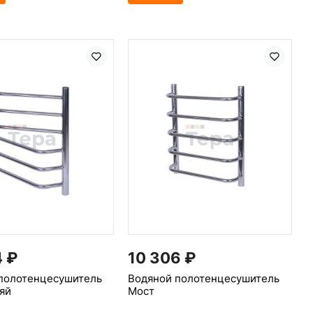
4
₽
10 306
₽
полотенцесушитель
Водяной полотенцесушитель
яй
Мост