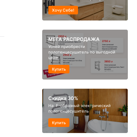
Хочу Себе!
МЕГА РАСПРОДАЖА
Успей приобрести
полотенцесушитель по выгодной
цене
Купить
Скидка 30%
На F-образный электрический
полотенцесушитель
Купить